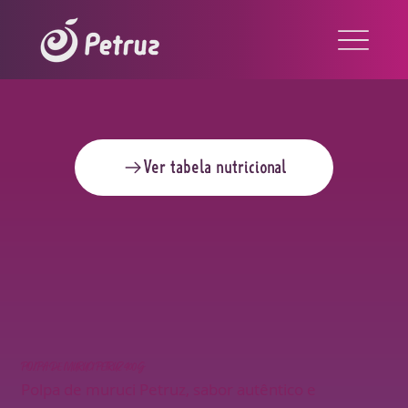
Ver tabela nutricional
POLPA DE MURUCI PETRUZ 400G
Polpa de muruci Petruz, sabor autêntico e