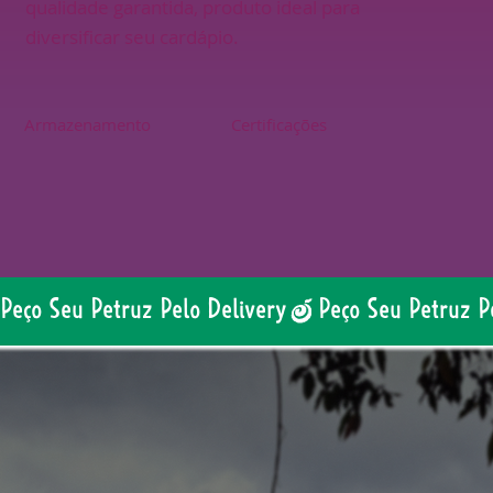
qualidade garantida, produto ideal para
diversificar seu cardápio.
Armazenamento
Certificações
Peço Seu Petruz Pelo Delivery