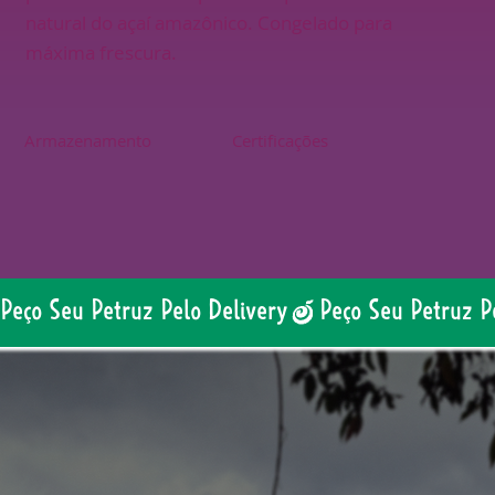
natural do açaí amazônico. Congelado para
máxima frescura.
Armazenamento
Certificações
Peço Seu Petruz Pelo Delivery