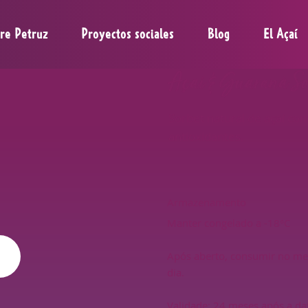
re Petruz
Proyectos sociales
Blog
El Açaí
Açaí & Guaraná So
Sorbet natural de açaí co
antioxidantes.
Armazenamento
Manter congelado a -18°C
Após aberto, consumir no m
dia.
Validade: 24 meses após a da