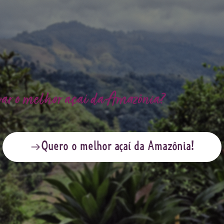
var o melhor açaí da Amazônia?
Quero o melhor açaí da Amazônia!