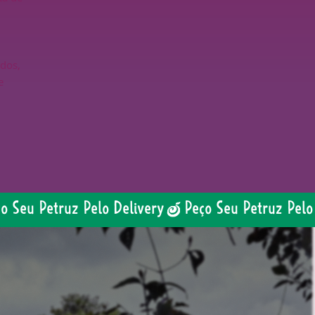
ados,
e