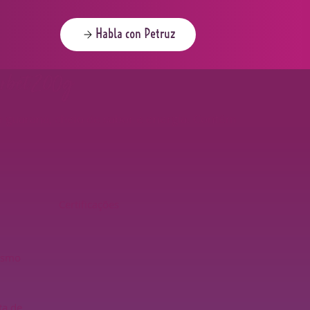
Habla con Petruz
rbet 200g
m guaraná, cheio de sabor e energia. Contém
Certificações
esmo
ta de