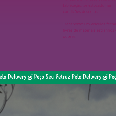
fabricação, se estocado nas
condições descritas.
Transporte: Em veículos fech
livres de materiais estranhos 
odores.