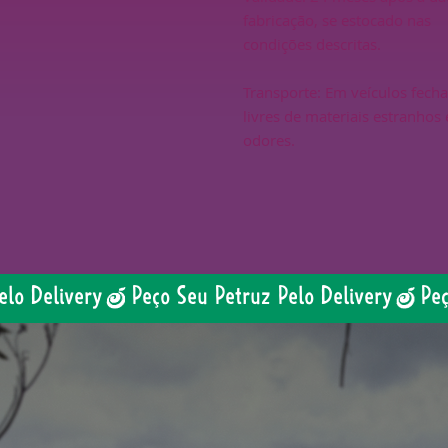
fabricação, se estocado nas
condições descritas.
Transporte: Em veículos fech
livres de materiais estranhos 
odores.