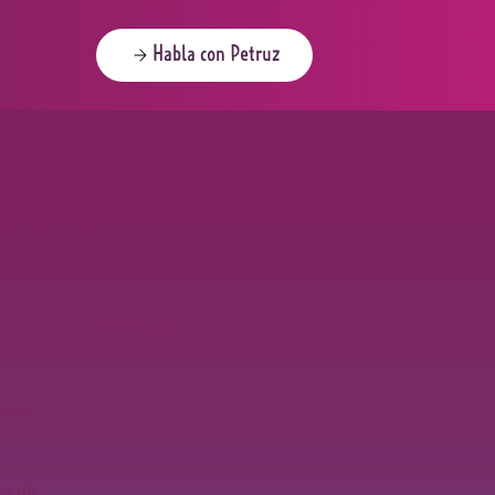
Habla con Petruz
bet 500g
m banana e guaraná. Ideal para compartilhar,
ura cremosa.
Certificações
esmo
ta de