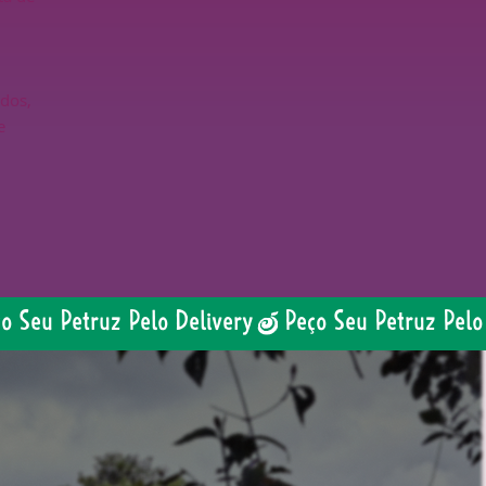
ados,
e