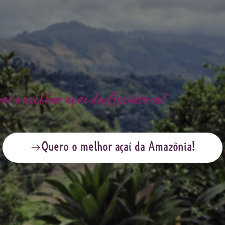
var o melhor açaí da Amazônia?
Quero o melhor açaí da Amazônia!