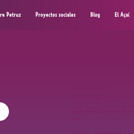
re Petruz
Proyectos sociales
Blog
El Açaí
Açaí & Banana Sor
Sorbet natural de açaí co
com sabor tropical e text
Armazenamento
Manter congelado a -18°C
Após aberto, consumir no m
dia.
Validade: 24 meses após a da