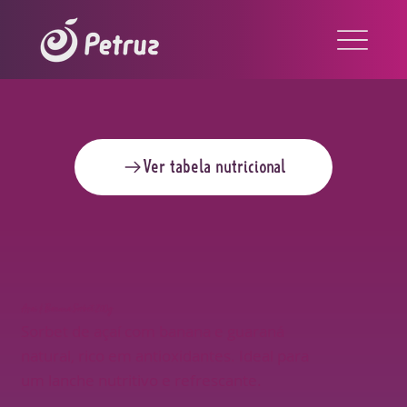
Ver tabela nutricional
Açaí & Banana Sorbet 200g
Sorbet de açaí com banana e guaraná
natural, rico em antioxidantes. Ideal para
um lanche nutritivo e refrescante.