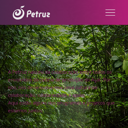
A Petruz nasceu da colaboração entre todos os
envolvidos da cadeia de produção do Açaí. Por
isto, nós desenvolvemos uma cultura de
colaboração, solidariedade e apoio.
Aqui estão alguns dos programas e projetos que
estamos juntos.