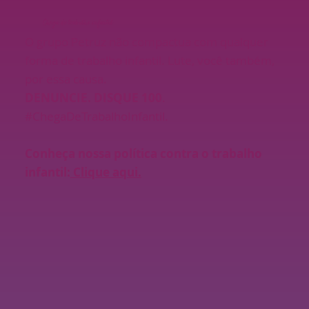
Chega de trabalho infantil
O grupo Petruz não compactua com qualquer
forma de trabalho infantil. Lute, você também,
por essa causa.
DENUNCIE. DISQUE 100
.
#ChegaDeTrabalhoInfantil.
Conheça nossa política contra o trabalho
infantil:
Clique aqui.