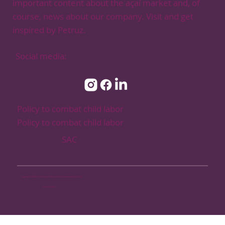
important content about the açaí market and, of
course, news about our company. Visit and get
inspired by Petruz.
Social media:
Policy to combat child labor
Policy to combat child labor
SAC
Copyright © 2025 Petruz Fruity. Todos os direitos reservados. by Fluxo.
Privacy Policy