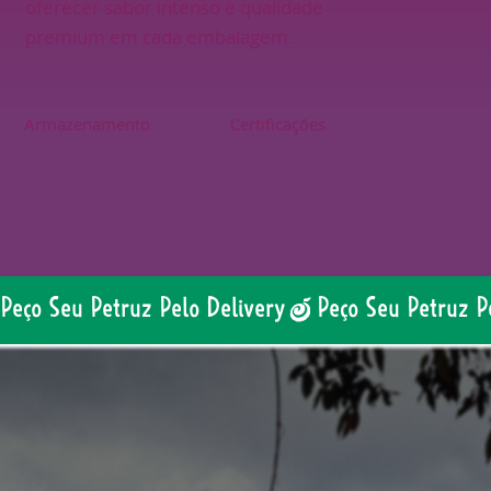
oferecer sabor intenso e qualidade
premium em cada embalagem.
Armazenamento
Certificações
Peço Seu Petruz Pelo Delivery