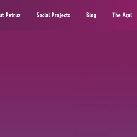
ut Petruz
Social Projects
Blog
The Açaí
Organic Açaí Pre
Açaí orgânico Petruz Prem
textura cremosa. Produto
nutrientes naturais do aç
Armazenamento