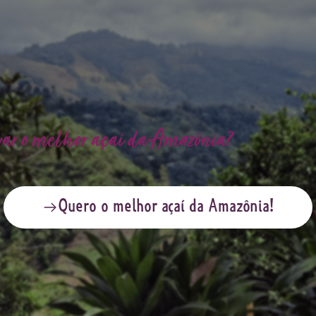
var o melhor açaí da Amazônia?
Quero o melhor açaí da Amazônia!