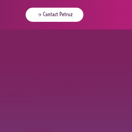
Contact Petruz
mium - 100g
ium, puro e autêntico, com sabor rico e
 congelado que mantém a qualidade e os
aí da Amazônia.
Certificações