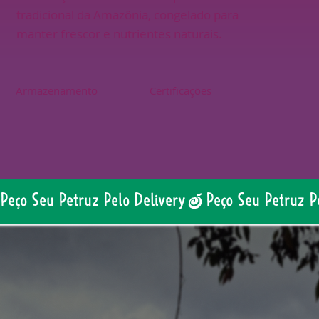
tradicional da Amazônia, congelado para
manter frescor e nutrientes naturais.
Armazenamento
Certificações
Peço Seu Petruz Pelo Delivery