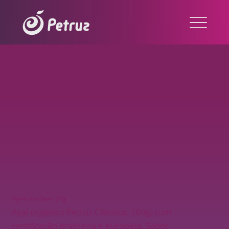
Organic Açaí Classic - 200g
Açaí orgânico Petruz Clássico, 200g, com
certificação brasileira e europeia. Sabor