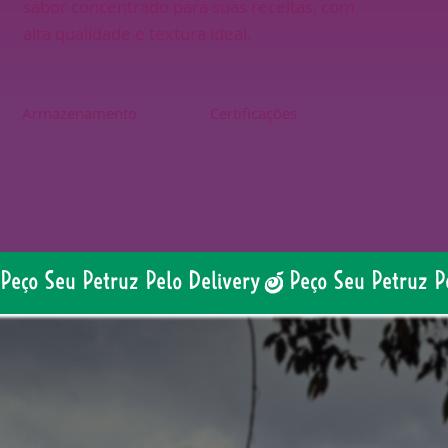
sabor concentrado para suas receitas, com
alta qualidade e textura ideal.
Armazenamento
Certificações
Peço Seu Petruz Pelo Delivery