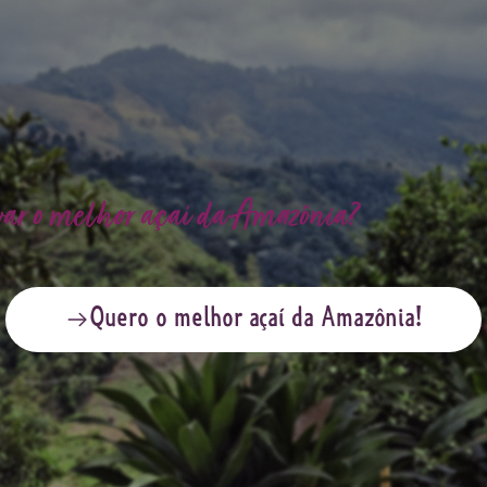
var o melhor açaí da Amazônia?
Quero o melhor açaí da Amazônia!