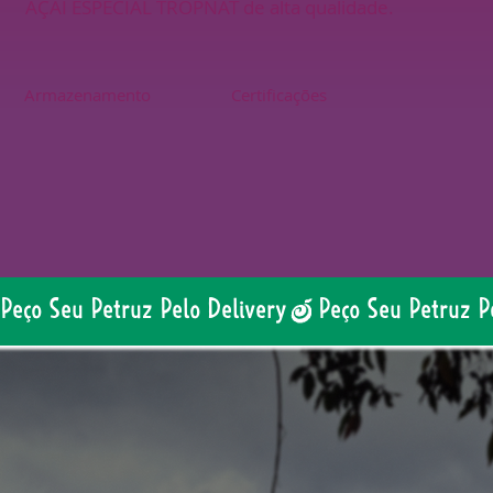
AÇAÍ ESPECIAL TROPNAT de alta qualidade.
Armazenamento
Certificações
Peço Seu Petruz Pelo Delivery