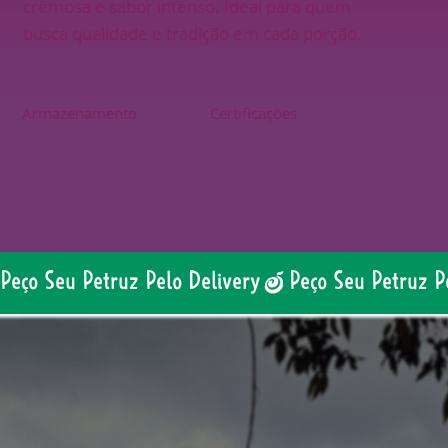
cremosa e sabor intenso. Ideal para quem
busca qualidade e tradição em cada porção.
Armazenamento
Certificações
Peço Seu Petruz Pelo Delivery