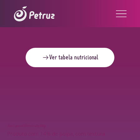
Ver tabela nutricional
Açaí Especial Petruz Fruity 400g
Produto com 14% de polpa, com textura