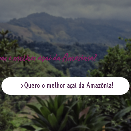
var o melhor açaí da Amazônia?
Quero o melhor açaí da Amazônia!