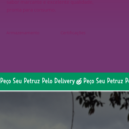
sabor marcante e excelente qualidade,
pronta para consumo.
Armazenamento
Certificações
Peço Seu Petruz Pelo Delivery