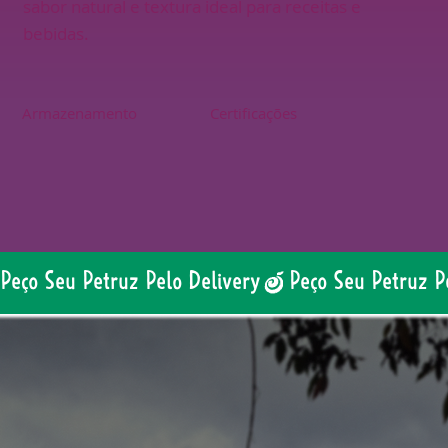
sabor natural e textura ideal para receitas e
bebidas.
Armazenamento
Certificações
Peço Seu Petruz Pelo Delivery