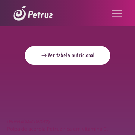
Ver tabela nutricional
POLPA DE ACEROLA PETRUZ 400G
Polpa de acerola Petruz rica em vitamina C,