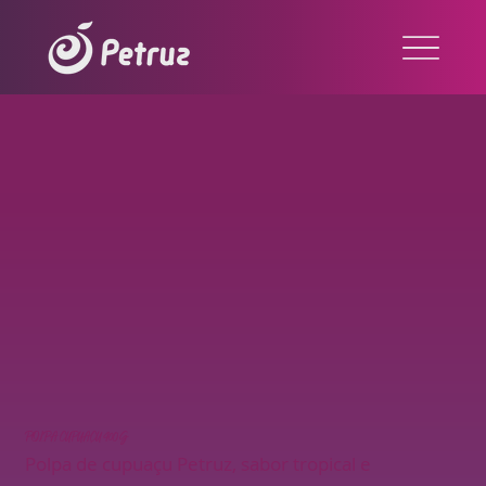
POLPA CUPUAÇU 400G
Polpa de cupuaçu Petruz, sabor tropical e