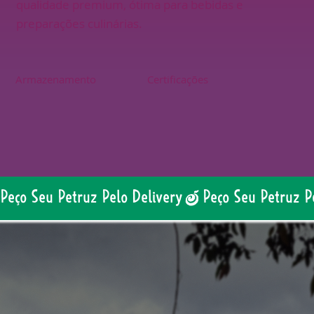
qualidade premium, ótima para bebidas e
preparações culinárias.
Armazenamento
Certificações
Peço Seu Petruz Pelo Delivery