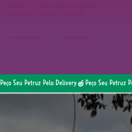
favorita. Só açaí de verdade, congelado
para manter o sabor e a qualidade.
Armazenamento
Certificações
Peço Seu Petruz Pelo Delivery