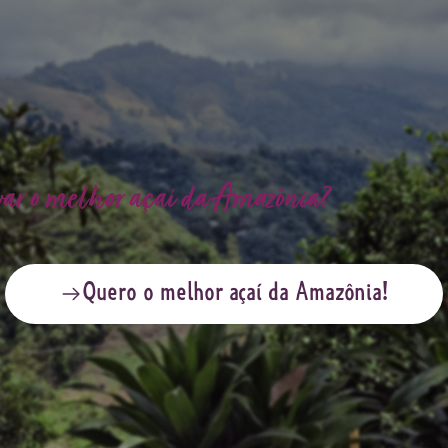
var o melhor açaí da Amazônia?
Quero o melhor açaí da Amazônia!