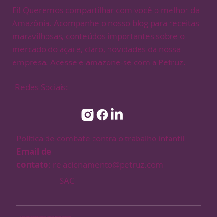
Ei! Queremos compartilhar com você o melhor da
Amazônia. Acompanhe o nosso blog para receitas
maravilhosas, conteúdos importantes sobre o
mercado do açaí e, claro, novidades da nossa
empresa. Acesse e amazone-se com a Petruz.
Redes Sociais:
Política de combate contra o trabalho infantil
Email de
contato
:
relacionamento@petruz.com
SAC
Copyright © 2025 Petruz Fruity. Todos os direitos reservados.